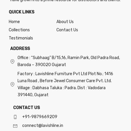
QUICK LINKS
Home
About Us
Collections
Contact Us
Testimonials
ADDRESS
Office : “Subhaag” B/15,16, Ramin Park, Old Padra Road,
Baroda – 390020 Gujarat
Factory : Lavishline Furniture Pvt Ltd Plot No.: 1416
Luna Road , Before Jewel Consumer Care Pvt. Ltd.
Village : Dabhasa Taluka : Padra. Dist : Vadodara
391440, Gujarat
CONTACT US
+91-9879669209
connect@lavishline.in