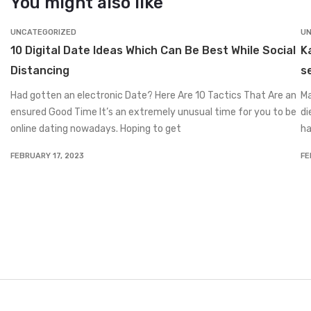
You might also like
UNCATEGORIZED
UN
10 Digital Date Ideas Which Can Be Best While Social
K
Distancing
s
Had gotten an electronic Date? Here Are 10 Tactics That Are an
Ma
ensured Good Time It’s an extremely unusual time for you to be
di
online dating nowadays. Hoping to get
ha
FEBRUARY 17, 2023
FE