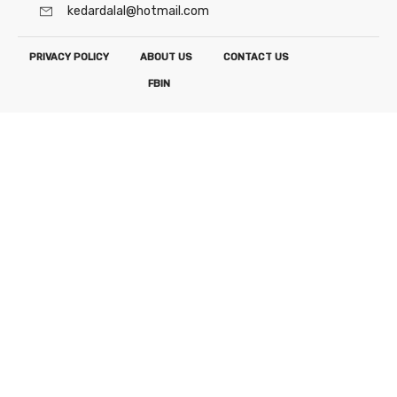
kedardalal@hotmail.com
PRIVACY POLICY
ABOUT US
CONTACT US
FB
IN