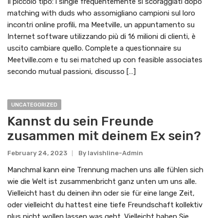
Il piccolo tipo: i single frequentemente si scoraggiati dopo
matching with duds who assomigliano campioni sul loro
incontri online profili, ma Meetville, un appuntamento su
Internet software utilizzando più di 16 milioni di clienti, è
uscito cambiare quello. Complete a questionnaire su
Meetville.com e tu sei matched up con feasible associates
secondo mutual passioni, discusso […]
UNCATEGORIZED
Kannst du sein Freunde
zusammen mit deinem Ex sein?
February 24, 2023
By
Lavishline-Admin
Manchmal kann eine Trennung machen uns alle fühlen sich
wie die Welt ist zusammenbricht ganz unten um uns alle.
Vielleicht hast du deinen ihn oder sie für eine lange Zeit,
oder vielleicht du hattest eine tiefe Freundschaft kollektiv
plus nicht wollen lassen was geht. Vielleicht haben Sie