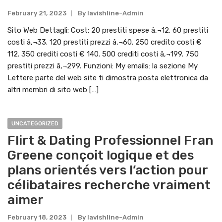
February 21, 2023
By
Lavishline-Admin
Sito Web Dettagli: Cost: 20 prestiti spese â‚¬12. 60 prestiti
costi â‚¬33. 120 prestiti prezzi â‚¬60. 250 credito costi €
112. 350 crediti costi € 140. 500 crediti costi â‚¬199. 750
prestiti prezzi â‚¬299. Funzioni: My emails: la sezione My
Lettere parte del web site ti dimostra posta elettronica da
altri membri di sito web […]
UNCATEGORIZED
Flirt & Dating Professionnel Fran
Greene conçoit logique et des
plans orientés vers l’action pour
célibataires recherche vraiment
aimer
February 18, 2023
By
Lavishline-Admin