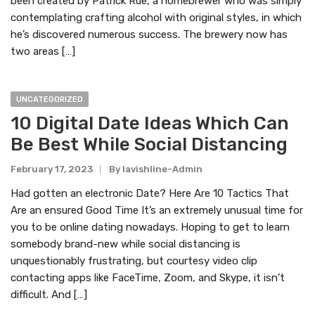
been created by Patrick Rue, a homebrewer who was simply
contemplating crafting alcohol with original styles, in which
he’s discovered numerous success. The brewery now has
two areas […]
UNCATEGORIZED
10 Digital Date Ideas Which Can
Be Best While Social Distancing
February 17, 2023
By
Lavishline-Admin
Had gotten an electronic Date? Here Are 10 Tactics That
Are an ensured Good Time It’s an extremely unusual time for
you to be online dating nowadays. Hoping to get to learn
somebody brand-new while social distancing is
unquestionably frustrating, but courtesy video clip
contacting apps like FaceTime, Zoom, and Skype, it isn’t
difficult. And […]