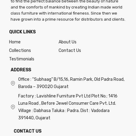
to find the perfect balance between the beauty of nature
and the comforts of mankind by creating Indian made world
class furniture with international fineness. Since then we
have grown into a prime resource for distributors and clients.
QUICK LINKS
Home
About Us
Collections
Contact Us
Testimonials
ADDRESS
Office : “Subhaag” B/15,16, Ramin Park, Old Padra Road,
Baroda – 390020 Gujarat
Factory : Lavishline Furniture Pvt Ltd Plot No.: 1416
Luna Road , Before Jewel Consumer Care Pvt. Ltd.
Village : Dabhasa Taluka : Padra. Dist : Vadodara
391440, Gujarat
CONTACT US