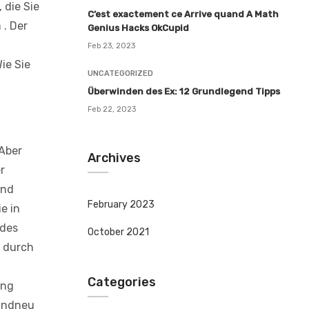
 die Sie
C’est exactement ce Arrive quand A Math
 . Der
Genius Hacks OkCupid
Feb 23, 2023
ie Sie
UNCATEGORIZED
Überwinden des Ex: 12 Grundlegend Tipps
Feb 22, 2023
Aber
Archives
r
ind
February 2023
e in
 des
October 2021
d durch
Categories
ung
randneu