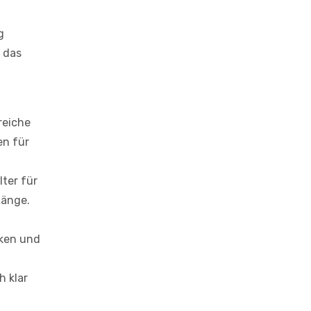
g
 das
reiche
en für
lter für
Länge.
iken und
h klar