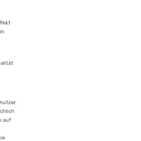
ffekt
in
alität
nutzer.
ächlich
n auf
Sie