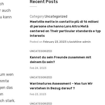
Recent Posts
och
r auch
Category:
Uncategorized
du kann
Meetville mette in contatto più di 16 milioni
t
di persone che hanno Loro Altro Metà
centered on Their particular standards e typ
Interests
Posted on
February 23, 2023
by
lavishline-admin
UNCATEGORIZED
Kannst du sein Freunde zusammen mit
deinem Ex sein?
Feb 24, 2023
duum wen
UNCATEGORIZED
timmte
Wantmatures Assessment – Was tun Wir
gen das
verstehen In Bezug darauf ?
en
Feb 23, 2023
ch stark.
UNCATEGORIZED