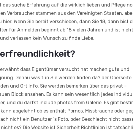
st das suche Erfahrung auf die wirklich lieben und Pflege n
isten Verbraucher stammen aus den Vereinigten Staaten, abe
hier. Wenn Sie bereit verschieben, dann Sie 18, dann bist 
ter für Anmelden beginnt ab 18 vielen Jahren und ist nich
 und verlassen kein Wunsch zu finde Liebe.
erfreundlichkeit?
in erwähnt dass Eigentümer versucht hat machen gute und
gnung. Genau was tun Sie werden finden da? der Oberseite
erden und Ort Info. Sie werden bemerken über das privat –
rauen Block ansehen. Es kann sein wesentlich jedes Indivi
Bilder, und du darfst include photos from Galerie. Es gibt bes
o kann abgelehnt ob es enthält Pornos, Missbräuche oder ge
fach nicht ein Benutzer ‘s Foto, oder Geschlecht nicht pass
icht es? Die Website ist Sicherheit Richtlinien ist tatsächli