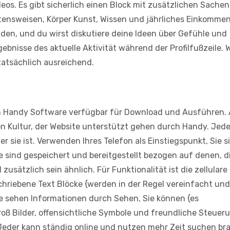
eos. Es gibt sicherlich einen Block mit zusätzlichen Sachen,
ltensweisen, Körper Kunst, Wissen und jährliches Einkommen
eiden, und du wirst diskutiere deine Ideen über Gefühle und
bnisse des aktuelle Aktivität während der Profilfußzeile. W
 tatsächlich ausreichend.
n Handy Software verfügbar für Download und Ausführen. 
n Kultur, der Website unterstützt gehen durch Handy. Jede
er sie ist. Verwenden Ihres Telefon als Einstiegspunkt, Sie s
sind gespeichert und bereitgestellt bezogen auf denen, di
sätzlich sein ähnlich. Für Funktionalität ist die zellulare
chriebene Text Blöcke {werden in der Regel vereinfacht un
die sehen Informationen durch Sehen, Sie können {es
Groß Bilder, offensichtliche Symbole und freundliche Steuer
. Jeder kann ständig online und nutzen mehr Zeit suchen b