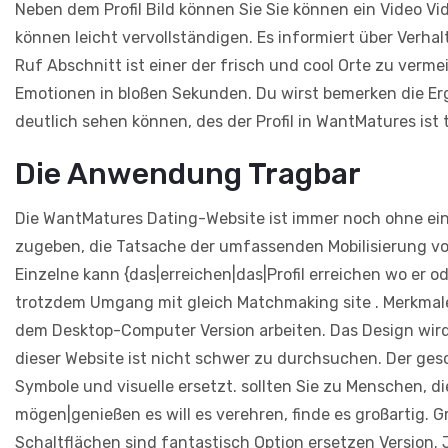
Neben dem Profil Bild können Sie Sie können ein Video Vid
können leicht vervollständigen. Es informiert über Verha
Ruf Abschnitt ist einer der frisch und cool Orte zu verm
Emotionen in bloßen Sekunden. Du wirst bemerken die Erge
deutlich sehen können, des der Profil in WantMatures ist
Die Anwendung Tragbar
Die WantMatures Dating-Website ist immer noch ohne ei
zugeben, die Tatsache der umfassenden Mobilisierung vo
Einzelne kann {das|erreichen|das|Profil erreichen wo er od
trotzdem Umgang mit gleich Matchmaking site . Merkmale 
dem Desktop-Computer Version arbeiten. Das Design wird zu
dieser Website ist nicht schwer zu durchsuchen. Der ges
Symbole und visuelle ersetzt. sollten Sie zu Menschen, 
mögen|genießen es will es verehren, finde es großartig. 
Schaltflächen sind fantastisch Option ersetzen Version