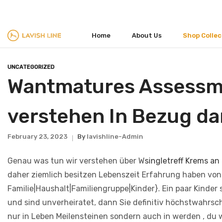
FACEBOOK
TWITTER
INSTAGRAM
Home
About Us
Shop Collec
UNCATEGORIZED
Wantmatures Assessme
verstehen In Bezug da
February 23, 2023
By
Lavishline-Admin
Genau was tun wir verstehen über W
singletreff Krems an
daher ziemlich besitzen Lebenszeit Erfahrung haben 
Familie|Haushalt|Familiengruppe|Kinder}. Ein paar Kinder 
und sind unverheiratet, dann Sie definitiv höchstwahrsc
nur in Leben Meilensteinen sondern auch in werden , du w