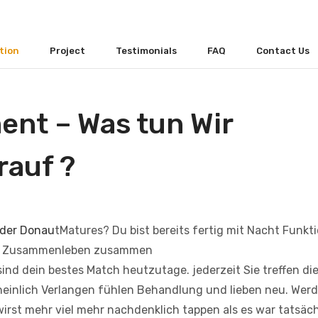
tion
Project
Testimonials
FAQ
Contact Us
nt – Was tun Wir
rauf ?
 der Donau
tMatures? Du bist bereits fertig mit Nacht Funkt
von Zusammenleben zusammen
sind dein bestes Match heutzutage. jederzeit Sie treffen di
heinlich Verlangen fühlen Behandlung und lieben neu. Wer
irst mehr viel mehr nachdenklich tappen als es war tatsäch