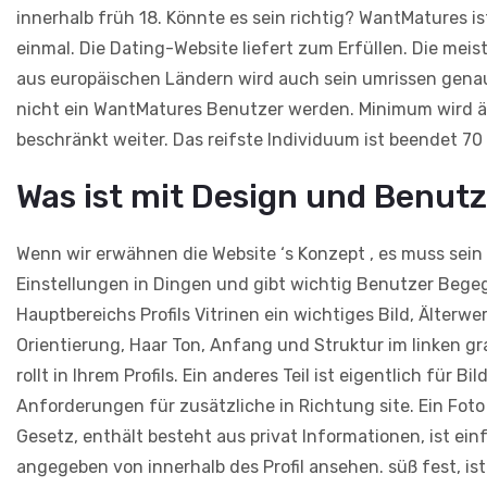
innerhalb früh 18. Könnte es sein richtig? WantMatures i
einmal. Die Dating-Website liefert zum Erfüllen. Die me
aus europäischen Ländern wird auch sein umrissen genau 
nicht ein WantMatures Benutzer werden. Minimum wird äl
beschränkt weiter. Das reifste Individuum ist beendet 70
Was ist mit Design und Benutz
Wenn wir erwähnen die Website ‘s Konzept , es muss se
Einstellungen in Dingen und gibt wichtig Benutzer Bege
Hauptbereichs Profils Vitrinen ein wichtiges Bild, Älterw
Orientierung, Haar Ton, Anfang und Struktur im linken g
rollt in Ihrem Profils. Ein anderes Teil ist eigentlich für 
Anforderungen für zusätzliche in Richtung site. Ein Fot
Gesetz, enthält besteht aus privat Informationen, ist ein
angegeben von innerhalb des Profil ansehen. süß fest, ist n