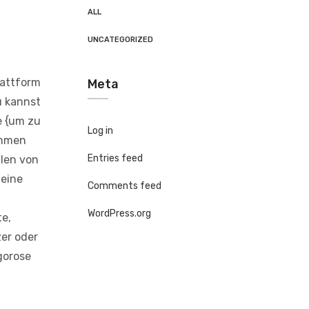
ALL
UNCATEGORIZED
lattform
Meta
u kannst
e {um zu
Log in
ammen
Entries feed
ilen von
 eine
Comments feed
WordPress.org
te,
zer oder
gorose