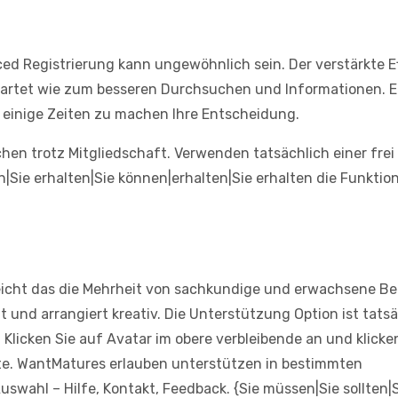
nced Registrierung kann ungewöhnlich sein. Der verstärkte E
startet wie zum besseren Durchsuchen und Informationen. E
r einige Zeiten zu machen Ihre Entscheidung.
en trotz Mitgliedschaft. Verwenden tatsächlich einer frei
|Sie erhalten|Sie können|erhalten|Sie erhalten die Funktion
leicht das die Mehrheit von sachkundige und erwachsene Be
t und arrangiert kreativ. Die Unterstützung Option ist tats
Klicken Sie auf Avatar im obere verbleibende an und klicke
ite. WantMatures erlauben unterstützen in bestimmten
Auswahl – Hilfe, Kontakt, Feedback. {Sie müssen|Sie sollten|