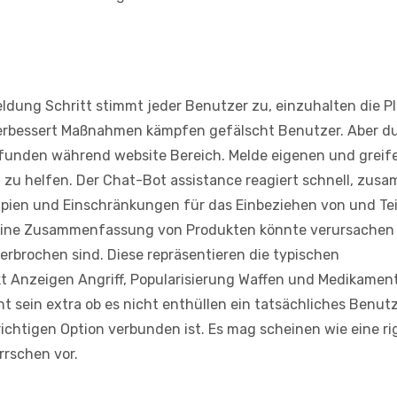
eldung Schritt stimmt jeder Benutzer zu, einzuhalten die P
t verbessert Maßnahmen kämpfen gefälscht Benutzer. Aber d
gefunden während website Bereich. Melde eigenen und greif
 zu helfen. Der Chat-Bot assistance reagiert schnell, zus
zipien und Einschränkungen für das Einbeziehen von und Te
r. Eine Zusammenfassung von Produkten könnte verursachen
erbrochen sind. Diese repräsentieren die typischen
kt Anzeigen Angriff, Popularisierung Waffen und Medikamen
t sein extra ob es nicht enthüllen ein tatsächliches Benut
richtigen Option verbunden ist. Es mag scheinen wie eine ri
rschen vor.